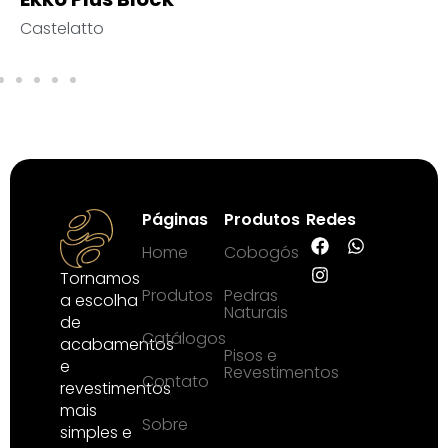
Cerâmica Mart
Páginas
Produtos
Redes
Home
Cobogós
Tornamos
Produtos
Pedras
a escolha
Naturais
de
Catálogos
acabamentos
Pisos e
e
Revestimentos
Contato
revestimentos
mais
Sobre
simples e