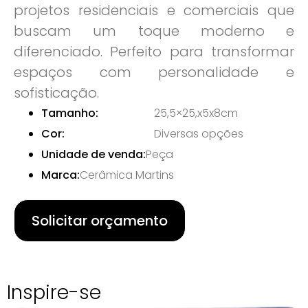
projetos residenciais e comerciais que
buscam um toque moderno e
diferenciado. Perfeito para transformar
espaços com personalidade e
sofisticação.
Tamanho:
25,5×25,x5x8cm
Cor:
Diversas opções
Unidade de venda:
Peça
Marca:
Cerâmica Martins
Solicitar orçamento
Inspire-se