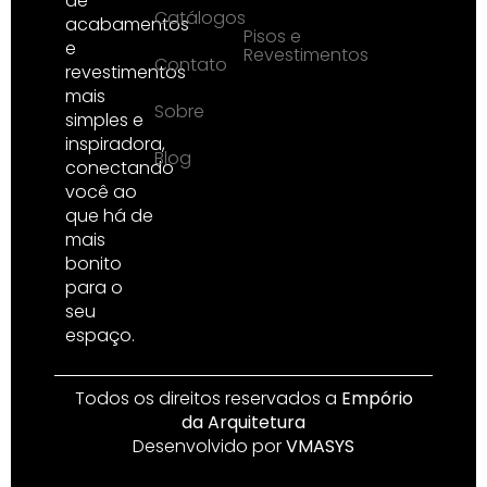
de
Catálogos
acabamentos
Pisos e
e
Revestimentos
Contato
revestimentos
mais
Sobre
simples e
inspiradora,
Blog
conectando
você ao
que há de
mais
bonito
para o
seu
espaço.
Todos os direitos reservados a
Empório
da Arquitetura
Desenvolvido por
VMASYS