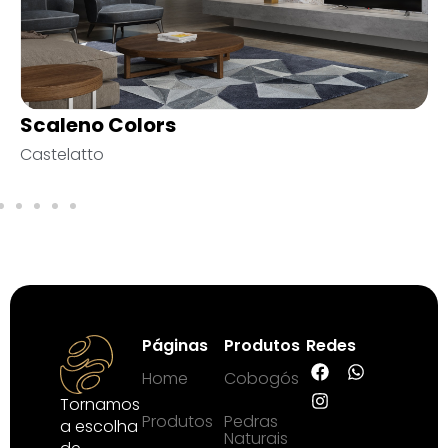
Castelo
Empório da Arquitetura
Páginas
Produtos
Redes
Home
Cobogós
Tornamos
Produtos
Pedras
a escolha
Naturais