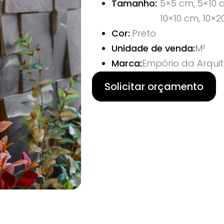
Tamanho:
5×5 cm, 5×10 c
10×10 cm, 10×2
Cor:
Preto
Unidade de venda:
M²
Marca:
Empório da Arquit
Solicitar orçamento