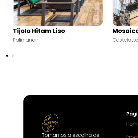
Tijolo Inglês
Imperia
Palimanan
Cerâmica 
Pág
Hom
Tornamos a escolha de
Prod