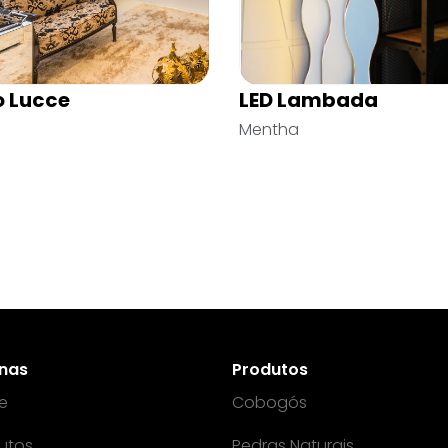
l
Reto Bandeira
Martins
Cerâmica Martins
inas
Produtos
e
Cobogós
utos
Pedras Naturais