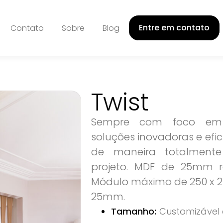
Entre em contato
Contato
Sobre
Blog
Twist
Sempre com foco em q
soluções inovadoras e efic
de maneira totalmente
projeto. MDF de 25mm re
Módulo máximo de 250 x 
25mm.
Tamanho:
Customizável 