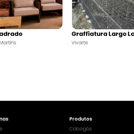
c
Tijolinho Brick Ollas
5,3x24cm
o
Mineratta
inas
Produtos
e
Cobogós