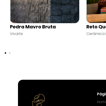
Veneziana Duplo
Nex Blo
Cerâmica Martins
Castelatt
Pág
Hom