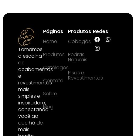
Páginas
Produtos
Redes
Home
Cobogós
Tornamos
Produtos
Pedras
a escolha
Naturais
de
Catálogos
acabamentos
Pisos e
e
Revestimentos
Contato
revestimentos
mais
Sobre
simples e
inspiradora,
Blog
conectando
você ao
que há de
mais