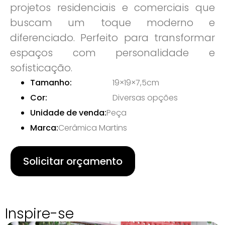
projetos residenciais e comerciais que
buscam um toque moderno e
diferenciado. Perfeito para transformar
espaços com personalidade e
sofisticação.
Tamanho:
19×19×7,5cm
Cor:
Diversas opções
Unidade de venda:
Peça
Marca:
Cerâmica Martins
Solicitar orçamento
Inspire-se