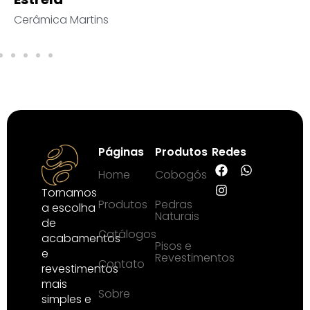
râmica Martins
Men
Páginas
Produtos
Redes
Home
Cobogós
Tornamos
Produtos
Pedras
a escolha
Naturais
de
Catálogos
acabamentos
Pisos e
e
Revestimentos
Contato
revestimentos
mais
Sobre
simples e