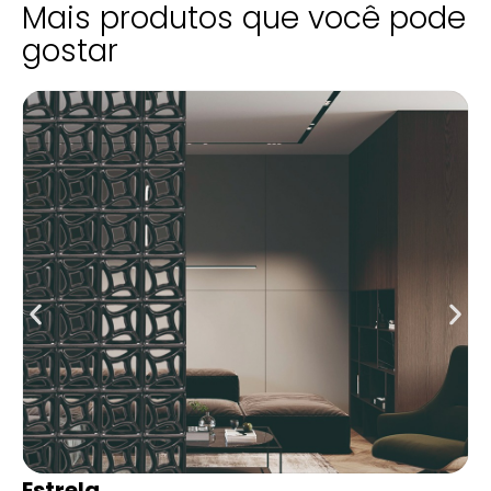
Mais produtos que você pode
gostar
trela
Es