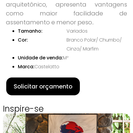
arquitetônico, apresenta vantagens
como maior facilidade de
assentamento e menor peso..
Tamanho:
Variados
Cor:
Branco Polar/ Chumbo/
Cinza/ Marfim
Unidade de venda:
M²
Marca:
Castelatto
Solicitar orçamento
Inspire-se