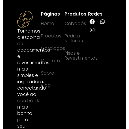
Páginas
Produtos
Redes
Home
Cobogós
Tornamos
Produtos
Pedras
a escolha
Naturais
de
Catálogos
acabamentos
Pisos e
e
Revestimentos
Contato
revestimentos
mais
Sobre
simples e
inspiradora,
Blog
conectando
você ao
que há de
mais
bonito
para o
seu