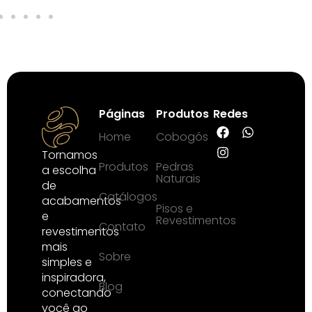
Páginas
Produtos
Redes
Home
Cobogós
Tornamos
Produtos
Pedras
a escolha
Naturais
de
Catálogos
acabamentos
Pisos e
e
Revestimentos
Contato
revestimentos
mais
Sobre
simples e
inspiradora,
Blog
conectando
você ao