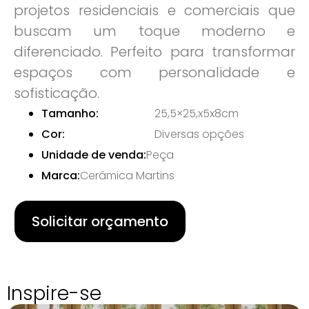
projetos residenciais e comerciais que
buscam um toque moderno e
diferenciado. Perfeito para transformar
espaços com personalidade e
sofisticação.
Tamanho:
25,5×25,x5x8cm
Cor:
Diversas opções
Unidade de venda:
Peça
Marca:
Cerâmica Martins
Solicitar orçamento
Inspire-se