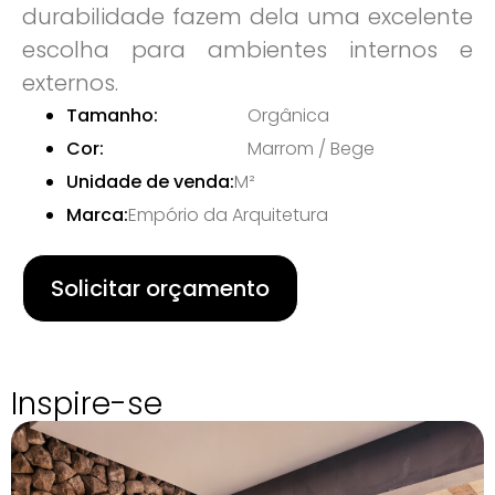
durabilidade fazem dela uma excelente
escolha para ambientes internos e
externos.
Tamanho:
Orgânica
Cor:
Marrom / Bege
Unidade de venda:
M²
Marca:
Empório da Arquitetura
Solicitar orçamento
Inspire-se