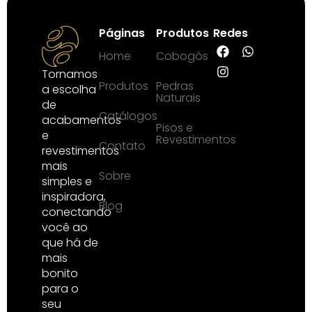
Páginas
Produtos
Redes
Home
Cobogós
Tornamos
Produtos
Pedras
a escolha
Naturais
de
Catálogos
acabamentos
Pisos e
e
Revestimentos
Contato
revestimentos
mais
Sobre
simples e
inspiradora,
Blog
conectando
você ao
que há de
mais
bonito
para o
seu