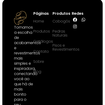
Páginas
Produtos
Redes
Home
Cobogós
Tornamos
Produtos
Pedras
a escolha
Naturais
de
Catálogos
acabamentos
Pisos e
e
Revestimentos
Contato
revestimentos
mais
Sobre
simples e
inspiradora,
Blog
conectando
você ao
que há de
mais
bonito
para o
seu