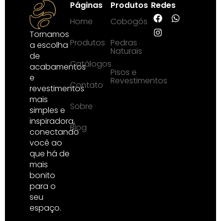
Páginas
Produtos
Redes
Home
Cobogós
Tornamos
Produtos
Pedras
a escolha
Naturais
de
Catálogos
acabamentos
Pisos e
e
Revestimentos
Contato
revestimentos
mais
Sobre
simples e
inspiradora,
Blog
conectando
você ao
que há de
mais
bonito
para o
seu
espaço.