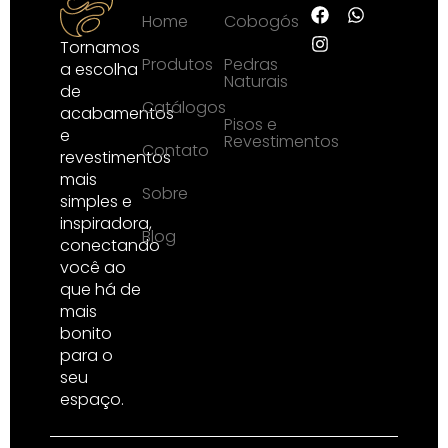
Home
Cobogós
Tornamos
Produtos
Pedras
a escolha
Naturais
de
Catálogos
acabamentos
Pisos e
e
Revestimentos
Contato
revestimentos
mais
Sobre
simples e
inspiradora,
Blog
conectando
você ao
que há de
mais
bonito
para o
seu
espaço.