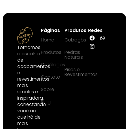
Páginas
Produtos
Redes
Home
Cobogós
Tornamos
Produtos
Pedras
a escolha
Naturais
de
Catálogos
acabamentos
Pisos e
e
Revestimentos
Contato
revestimentos
mais
Sobre
simples e
inspiradora,
Blog
conectando
você ao
que há de
mais