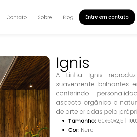
Entre em contato
Contato
Sobre
Blog
Ignis
A Linha Ignis reproduz
suavemente brilhantes e
conferindo personalid
aspecto orgânico e natur
de arte criadas pela própri
Tamanho:
60x60x2,5 | 100
Cor:
Nero