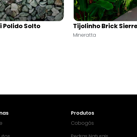
ha Serrada 11,5×23
Trama
 Arquitetura
Cerâmica Martins
inas
Produtos
e
Cobogós
utos
Pedras Naturais