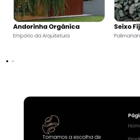
Stone
Andorin
Mentha
Empório da
Pág
Hom
Tornamos a escolha de
Prod