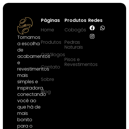
Páginas
Produtos
Redes
Home
Cobogós
Tornamos
Produtos
Pedras
a escolha
Naturais
de
Catálogos
acabamentos
Pisos e
e
Revestimentos
Contato
revestimentos
mais
Sobre
simples e
inspiradora,
Blog
conectando
você ao
que há de
mais
bonito
para o