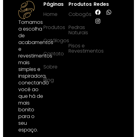
Páginas
Produtos
Redes
Home
Cobogós
Tornamos
Produtos
Pedras
a escolha
Naturais
de
Catálogos
acabamentos
Pisos e
e
Revestimentos
Contato
revestimentos
mais
Sobre
simples e
inspiradora,
Blog
conectando
você ao
que há de
mais
bonito
para o
seu
espaço.