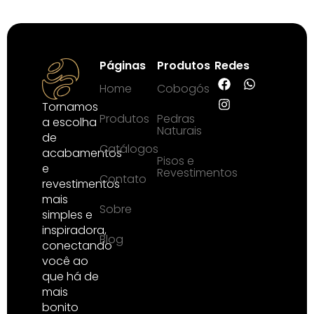
Páginas
Produtos
Redes
Home
Cobogós
Tornamos
Produtos
Pedras
a escolha
Naturais
de
Catálogos
acabamentos
Pisos e
e
Revestimentos
Contato
revestimentos
mais
Sobre
simples e
inspiradora,
Blog
conectando
você ao
que há de
mais
bonito